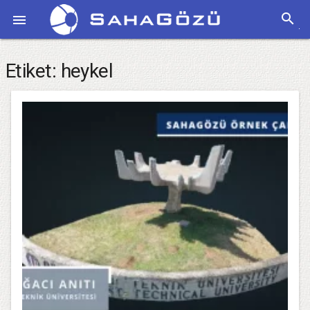
search

Etiket:
heykel