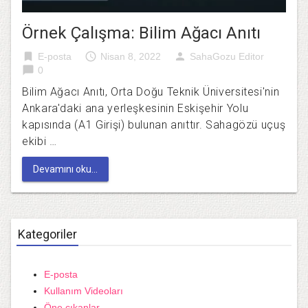
Örnek Çalışma: Bilim Ağacı Anıtı
bookmark
access_time
person
E-posta
Nisan 8, 2022
SahaGozu Editor
chat_bubble
0
Bilim Ağacı Anıtı, Orta Doğu Teknik Üniversitesi'nin
Ankara'daki ana yerleşkesinin Eskişehir Yolu
kapısında (A1 Girişi) bulunan anıttır. Sahagözü uçuş
ekibi …
Devamını oku...
Kategoriler
E-posta
Kullanım Videoları
Öne çıkanlar