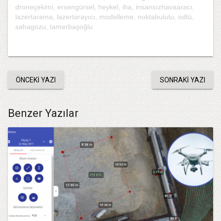
droneçekimi
,
ersengürsel
,
heykel
,
iha
,
insansızhavaaracı
,
lazertarama
,
lazertarayıcı
,
modelleme
,
noktabulutu
,
odtü
,
sahagozu
,
tamerbaşoğlu
ÖNCEKI YAZI
SONRAKI YAZI
Benzer Yazılar