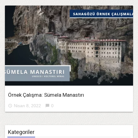
Örnek Çalışma: Sümela Manastırı
Nisan 8, 2022
0
access_time
chat_bubble
Kategoriler