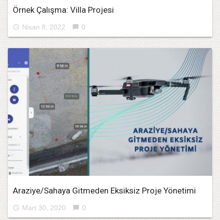
Örnek Çalışma: Villa Projesi
Nisan 8, 2022
0
access_time
chat_bubble
Araziye/Sahaya Gitmeden Eksiksiz Proje Yönetimi
Mart 30, 2020
0
access_time
chat_bubble