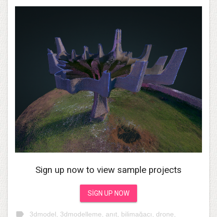
Sign up now to view sample projects
SIGN UP NOW
label
3dmodel
,
3dmodelleme
,
anıt
,
bilimağacı
,
drone
,