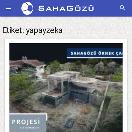
search

Etiket:
yapayzeka