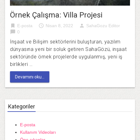
Örnek Çalışma: Villa Projesi
bookmark
access_time
person
E-posta
Nisan 8, 2022
SahaGozu Editor
chat_bubble
0
İnşaat ve Bilişim sektörlerini buluşturan, yazılım
dünyasına yeni bir soluk getiren SahaGözü, inşaat
sektöründe örnek projelerde uygulanmış, yeni iş
birlikleri …
Devamını oku...
Kategoriler
E-posta
Kullanım Videoları
Öne çıkanlar