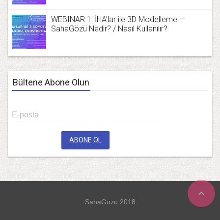
WEBINAR 1: İHA’lar ile 3D Modelleme –
SahaGözü Nedir? / Nasıl Kullanılır?
Bültene Abone Olun
E-posta
ABONE OL
expand_less
SahaGozu 2018