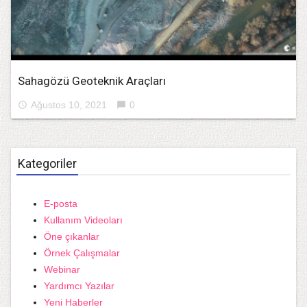
Sahagözü Geoteknik Araçları
Ağustos 10, 2021
0
access_time
chat_bubble
Kategoriler
E-posta
Kullanım Videoları
Öne çıkanlar
Örnek Çalışmalar
Webinar
Yardımcı Yazılar
Yeni Haberler