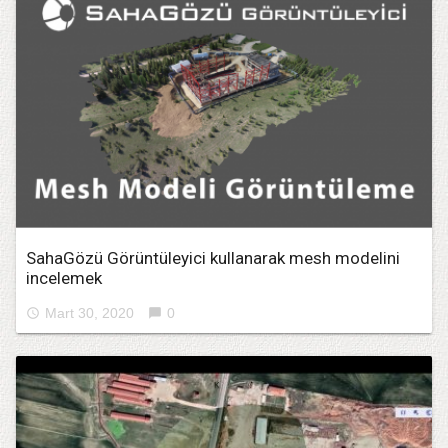
SahaGözü Görüntüleyici kullanarak mesh modelini
incelemek
Mart 30, 2020
0
access_time
chat_bubble