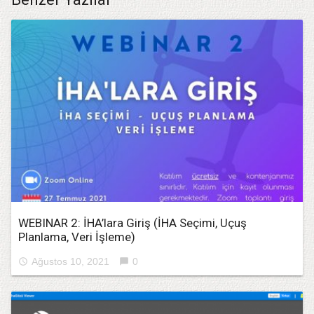
WEBINAR 2: İHA’lara Giriş (İHA Seçimi, Uçuş
Planlama, Veri İşleme)
Ağustos 10, 2021
0
access_time
chat_bubble