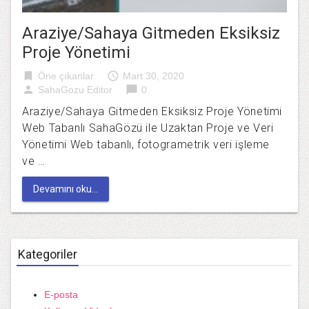
Araziye/Sahaya Gitmeden Eksiksiz
Proje Yönetimi
bookmark
access_time
Öne çıkanlar
Mart 30, 2020
person
chat_bubble
SahaGozu Editor
0
Araziye/Sahaya Gitmeden Eksiksiz Proje Yönetimi
Web Tabanlı SahaGözü ile Uzaktan Proje ve Veri
Yönetimi Web tabanlı, fotogrametrik veri işleme
ve …
Devamını oku...
Kategoriler
E-posta