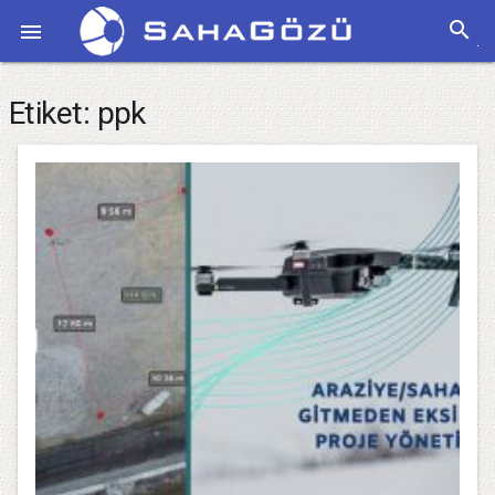
search

Etiket:
ppk