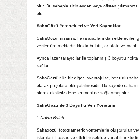
olur. Bu sebeple sizin evden veya ofisten çıkmanıza
olur.
SahaGözü Yetenekleri ve Veri Kaynakları
SahaGözü, insansız hava araçlarından elde edilen gör
veriler üretmektedir. Nokta bulutu, ortofoto ve mesh 
Ayrıca lazer tarayıcılar ile toplanmış 3 boyutlu nokta
sağlar.
SahaGözü’ nün bir diğer avantajı ise, her türlü sahada
olarak projelere ekleyebilmesidir. Bu sayede sahanı
olarak eksiksiz denetlenmesi de sağlanmış olur.
SahaGözü ile 3 Boyutlu Veri Yönetimi
1.Nokta Bulutu
Sahagözü, fotogrametrik yöntemlerle oluşturulan veya
işlemleri, hassas ve etkili bir şekilde yapabilmektedir