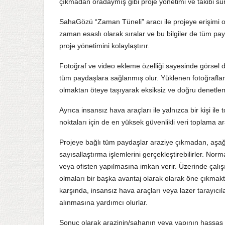
çıkmadan oradaymış gibi proje yönetimi ve takibi sürd
SahaGözü “Zaman Tüneli” aracı ile projeye erişimi ola
zaman esaslı olarak sıralar ve bu bilgiler de tüm pay
proje yönetimini kolaylaştırır.
Fotoğraf ve video ekleme özelliği sayesinde görsel de
tüm paydaşlara sağlanmış olur. Yüklenen fotoğraflar v
olmaktan öteye taşıyarak eksiksiz ve doğru denetleme
Ayrıca insansız hava araçları ile yalnızca bir kişi ile
noktaları için de en yüksek güvenlikli veri toplama ar
Projeye bağlı tüm paydaşlar araziye çıkmadan, aşağ
sayısallaştırma işlemlerini gerçekleştirebilirler. N
veya ofisten yapılmasına imkan verir. Üzerinde çalışı
olmaları bir başka avantaj olarak olarak öne çıkmakta
karşında, insansız hava araçları veya lazer tarayıcıl
alınmasına yardımcı olurlar.
Sonuç olarak arazinin/sahanın veya yapının hassas ve 