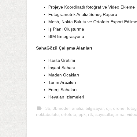
Projeye Koordinatlı fotoğraf ve Video Ekleme
Fotogrametrik Analiz Sonuç Raporu
Mesh, Nokta Bulutu ve Ortofoto Export Edilme
İş Planı Oluşturma
BIM Entegrasyonu
SahaGözü Çalışma Alanları
Harita Üretimi
İnşaat Sahası
Maden Ocakları
Tarım Arazileri
Enerji Sahaları
Heyalan İzlemeleri
label
3b
,
3bmodel
,
analiz
,
bilgisayar
,
djı
,
drone
,
fotoğ
noktabulutu
,
ortofoto
,
ppk
,
rtk
,
sayısallaştırma
,
vide