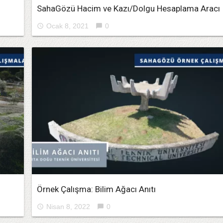
SahaGözü Hacim ve Kazı/Dolgu Hesaplama Aracı
Ocak 8, 2021
0
access_time
chat_bubble
Örnek Çalışma: Bilim Ağacı Anıtı
Nisan 8, 2022
0
access_time
chat_bubble