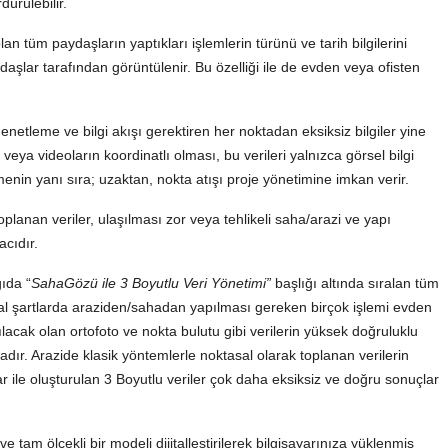
ürülebilir.
n tüm paydaşların yaptıkları işlemlerin türünü ve tarih bilgilerini
daşlar tarafından görüntülenir. Bu özelliği ile de evden veya ofisten
netleme ve bilgi akışı gerektiren her noktadan eksiksiz bilgiler yine
eya videoların koordinatlı olması, bu verileri yalnızca görsel bilgi
nin yanı sıra; uzaktan, nokta atışı proje yönetimine imkan verir.
 toplanan veriler, ulaşılması zor veya tehlikeli saha/arazi ve yapı
acıdır.
ıda “
SahaGözü ile 3 Boyutlu Veri Yönetimi”
başlığı altında sıralan tüm
ormal şartlarda araziden/sahadan yapılması gereken birçok işlemi evden
lacak olan ortofoto ve nokta bulutu gibi verilerin yüksek doğruluklu
dır. Arazide klasik yöntemlerle noktasal olarak toplanan verilerin
ar ile oluşturulan 3 Boyutlu veriler çok daha eksiksiz ve doğru sonuçlar
tam ölçekli bir modeli dijitalleştirilerek bilgisayarınıza yüklenmiş