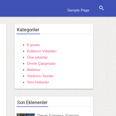
search
Sample Page
Kategoriler
E-posta
Kullanım Videoları
Öne çıkanlar
Örnek Çalışmalar
Webinar
Yardımcı Yazılar
Yeni Haberler
Son Eklenenler
Örnek Çalışma: Sümela