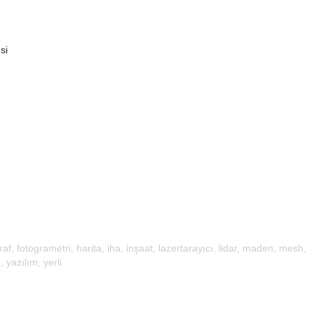
si
raf
,
fotogrametri
,
harita
,
iha
,
inşaat
,
lazertarayıcı
,
lidar
,
maden
,
mesh
,
o
,
yazılım
,
yerli