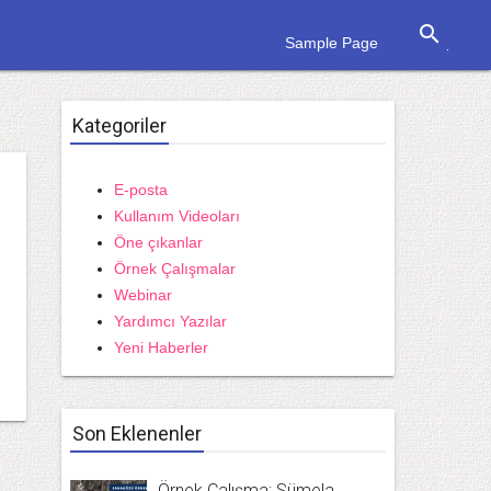
search
Sample Page
Kategoriler
E-posta
Kullanım Videoları
Öne çıkanlar
Örnek Çalışmalar
Webinar
Yardımcı Yazılar
Yeni Haberler
Son Eklenenler
Örnek Çalışma: Sümela