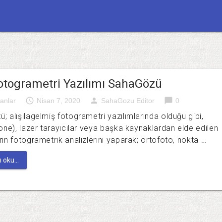
Fotogrametri Yazılımı SahaGözü
access_time
person
chat_bubble
anlar
Nisan 7, 2020
SahaGozu Editor
0
 alışılagelmiş fotogrametri yazılımlarında olduğu gibi,
rone), lazer tarayıcılar veya başka kaynaklardan elde edilen
rin fotogrametrik analizlerini yaparak; ortofoto, nokta …
 oku...