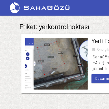
Etiket:
yerkontrolnoktası
Yerli 
bookmark
Öne çık
SahaGözü;
İHA’lar(d
görüntüle
Devamını