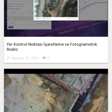
Yer Kontrol Noktası İşaretleme ve Fotogrametrik
Analiz
Ağustos 10, 2021
0
access_time
chat_bubble