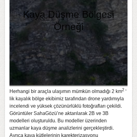
Kaya Düşme Bölgesi
Örneği
2
Herhangi bir araçla ulaşımın mümkün olmadığı 2 km
‘
lik kayalık bölge ekibimiz tarafından drone yardımıyla
incelendi ve yüksek çözünürlüklü fotoğrafları çekildi.
Görüntüler SahaGözü’ne aktarılarak 2B ve 3B
modelleri oluşturuldu. Bu modeller üzerinden
uzmanlar kaya düşme analizlerini gerçekleştirdi.
Ayrıca kaya kütlelerinin karekterizasyonu