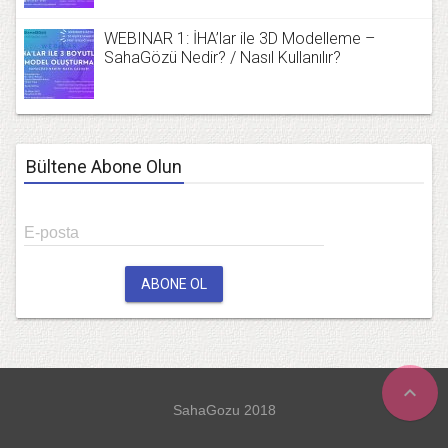
WEBINAR 1: İHA’lar ile 3D Modelleme –
SahaGözü Nedir? / Nasıl Kullanılır?
Bültene Abone Olun
E-posta
ABONE OL
expand_less
SahaGozu 2018