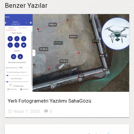
Benzer Yazılar
Yerli Fotogrametri Yazılımı SahaGözü
Nisan 7, 2020
0
access_time
chat_bubble