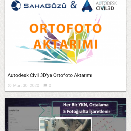
Autodesk Civil 3D’ye Ortofoto Aktarımı
Mart 30, 2020
0
access_time
chat_bubble