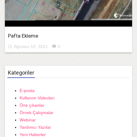
Pafta Ekleme
Ağustos 10, 2021
0
access_time
chat_bubble
Kategoriler
E-posta
Kullanım Videoları
Öne çıkanlar
Örnek Çalışmalar
Webinar
Yardımcı Yazılar
Yeni Haberler