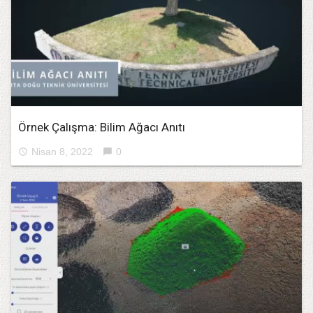
Örnek Çalışma: Bilim Ağacı Anıtı
Nisan 8, 2022
0
access_time
chat_bubble