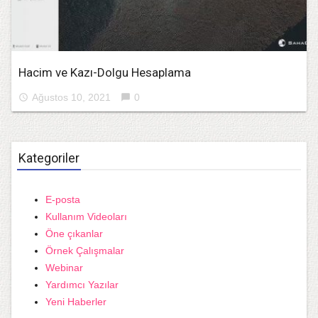
Hacim ve Kazı-Dolgu Hesaplama
Ağustos 10, 2021
0
access_time
chat_bubble
Kategoriler
E-posta
Kullanım Videoları
Öne çıkanlar
Örnek Çalışmalar
Webinar
Yardımcı Yazılar
Yeni Haberler