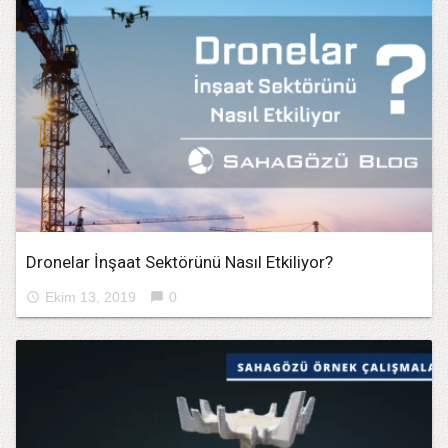
Dronelar İnşaat Sektörünü Nasıl Etkiliyor?
Ekim 13, 2019
0
access_time
chat_bubble