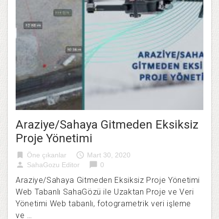
Araziye/Sahaya Gitmeden Eksiksiz
Proje Yönetimi
bookmark
access_time
Öne çıkanlar
Mart 30, 2020
person
chat_bubble
SahaGozu Editor
0
Araziye/Sahaya Gitmeden Eksiksiz Proje Yönetimi
Web Tabanlı SahaGözü ile Uzaktan Proje ve Veri
Yönetimi Web tabanlı, fotogrametrik veri işleme
ve …