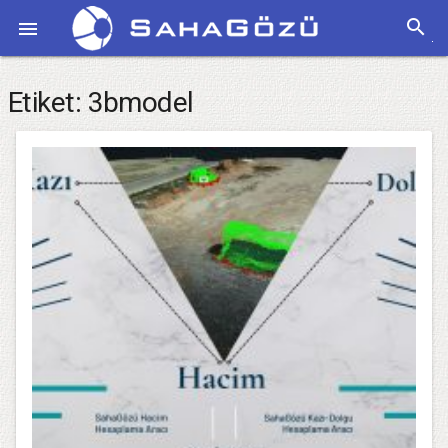
search

Etiket:
3bmodel