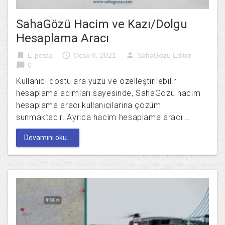
SahaGözü Hacim ve Kazı/Dolgu
Hesaplama Aracı
bookmark
access_time
person
E-posta
Ocak 8, 2021
SahaGozu Editor
chat_bubble
0
Kullanıcı dostu ara yüzü ve özelleştirilebilir
hesaplama adımları sayesinde, SahaGözü hacim
hesaplama aracı kullanıcılarına çözüm
sunmaktadır. Ayrıca hacim hesaplama aracı …
Devamını oku...