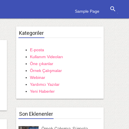
search
Sample Page
Kategoriler
E-posta
Kullanım Videoları
Öne çıkanlar
Örnek Çalışmalar
Webinar
Yardımcı Yazılar
Yeni Haberler
Son Eklenenler
Örnek Çalışma: Sümela