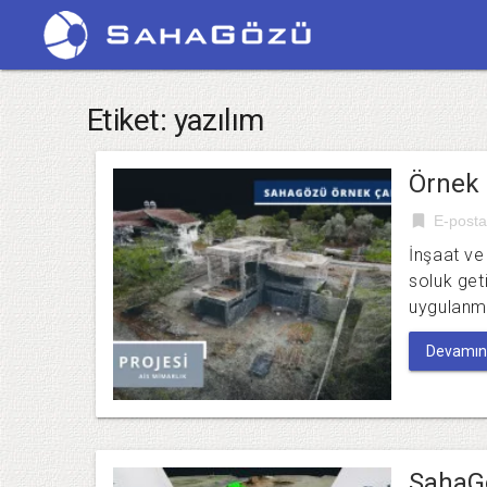
Etiket:
yazılım
Örnek 
bookmark
E-posta
İnşaat ve 
soluk get
uygulanmış
Devamını
SahaG