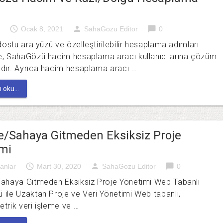
access_time
person
chat_bubble
Ocak 8, 2021
SahaGozu Editor
0
 dostu ara yüzü ve özelleştirilebilir hesaplama adımları
e, SahaGözü hacim hesaplama aracı kullanıcılarına çözüm
dır. Ayrıca hacim hesaplama aracı …
 oku...
e/Sahaya Gitmeden Eksiksiz Proje
mi
access_time
person
chat_bubble
anlar
Mart 30, 2020
SahaGozu Editor
0
Sahaya Gitmeden Eksiksiz Proje Yönetimi Web Tabanlı
ile Uzaktan Proje ve Veri Yönetimi Web tabanlı,
trik veri işleme ve …