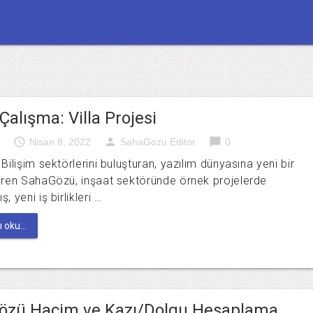
Çalışma: Villa Projesi
access_time
person
chat_bubble
Nisan 8, 2022
SahaGozu Editor
0
Bilişim sektörlerini buluşturan, yazılım dünyasına yeni bir
iren SahaGözü, inşaat sektöründe örnek projelerde
, yeni iş birlikleri …
 oku...
özü Hacim ve Kazı/Dolgu Hesaplama