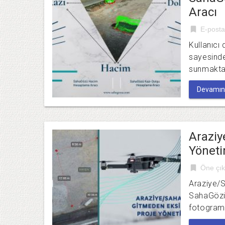
Aracı
bookmark
E-posta
Kullanıcı
sayesind
sunmakta
Devamını
Araziy
Yöneti
bookmark
Öne çık
Araziye/
SahaGözü 
fotograme