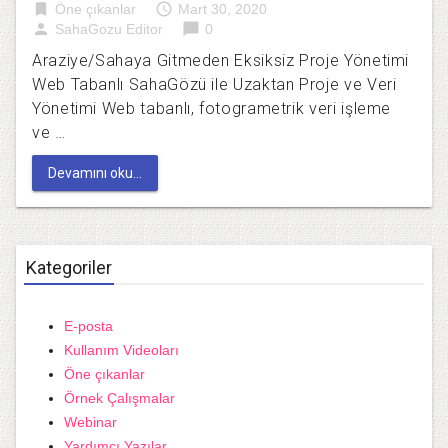
bookmark
access_time
Öne çıkanlar
Mart 30, 2020
person
chat_bubble
SahaGozu Editor
0
Araziye/Sahaya Gitmeden Eksiksiz Proje Yönetimi
Web Tabanlı SahaGözü ile Uzaktan Proje ve Veri
Yönetimi Web tabanlı, fotogrametrik veri işleme
ve …
Devamını oku...
Kategoriler
E-posta
Kullanım Videoları
Öne çıkanlar
Örnek Çalışmalar
Webinar
Yardımcı Yazılar