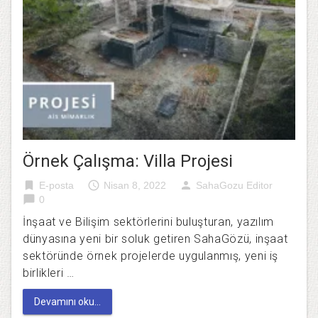
Örnek Çalışma: Villa Projesi
bookmark
access_time
person
E-posta
Nisan 8, 2022
SahaGozu Editor
chat_bubble
0
İnşaat ve Bilişim sektörlerini buluşturan, yazılım
dünyasına yeni bir soluk getiren SahaGözü, inşaat
sektöründe örnek projelerde uygulanmış, yeni iş
birlikleri …
Devamını oku...