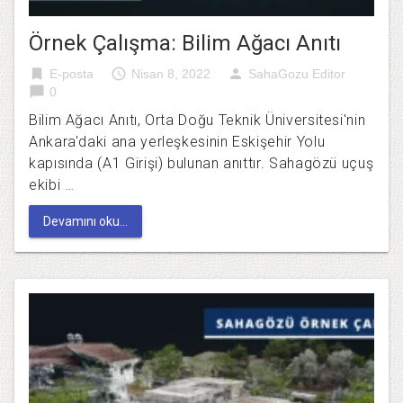
Örnek Çalışma: Bilim Ağacı Anıtı
bookmark
access_time
person
E-posta
Nisan 8, 2022
SahaGozu Editor
chat_bubble
0
Bilim Ağacı Anıtı, Orta Doğu Teknik Üniversitesi'nin
Ankara'daki ana yerleşkesinin Eskişehir Yolu
kapısında (A1 Girişi) bulunan anıttır. Sahagözü uçuş
ekibi …
Devamını oku...