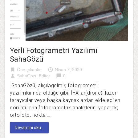
Yerli Fotogrametri Yazılımı
SahaGözü
bookmark
access_time
Öne çıkanlar
Nisan 7, 2020
person
chat_bubble
SahaGozu Editor
0
SahaGözü; alışılagelmiş fotogrametri
yazılımlarında olduğu gibi, İHA’lar(drone), lazer
tarayıcılar veya başka kaynaklardan elde edilen
görüntülerin fotogrametrik analizlerini yaparak;
ortofoto, nokta …
Devamını oku...