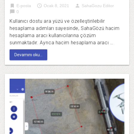
bookmark
access_time
person
E-posta
Ocak 8, 2021
SahaGozu Editor
chat_bubble
0
Kullanıcı dostu ara yüzü ve özelleştirilebilir
hesaplama adımları sayesinde, SahaGözü hacim
hesaplama aracı kullanıcılarına çözüm
sunmaktadır. Ayrıca hacim hesaplama aracı …
Devamını oku...