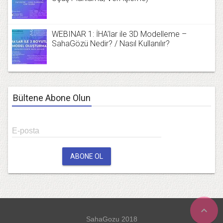
WEBINAR 1: İHA’lar ile 3D Modelleme –
SahaGözü Nedir? / Nasıl Kullanılır?
Bültene Abone Olun
E-posta
ABONE OL
expand_less
SahaGozu 2018