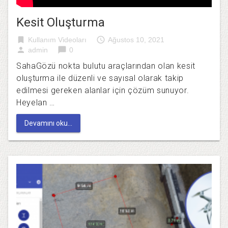
Kesit Oluşturma
bookmark
access_time
Kullanım Videoları
Ağustos 10, 2021
person
chat_bubble
admin
0
SahaGözü nokta bulutu araçlarından olan kesit
oluşturma ile düzenli ve sayısal olarak takip
edilmesi gereken alanlar için çözüm sunuyor.
Heyelan …
Devamını oku...