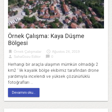
Örnek Çalışma: Kaya Düşme
Bölgesi
bookmark
access_time
Örnek Çalışmalar
Ağustos 24, 2019
person
chat_bubble
SahaGozu Editor
0
Herhangi bir araçla ulaşımın mümkün olmadığı 2
km2 ‘ lik kayalık bölge ekibimiz tarafından drone
yardımıyla incelendi ve yüksek çözünürlüklü
fotoğrafları …
Devamını oku...