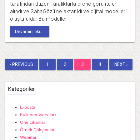
tarafından düzenli aralıklarla drone görüntüleri
alındı ve SahaGözü'ne aktarıldı ve dijital modelleri
oluşturuldu. Bu modeller …
Devamını oku...
Yazı
‹ PREVIOUS
1
2
3
4
NEXT ›
dolaşımı
Kategoriler
E-posta
Kullanım Videoları
Öne çıkanlar
Örnek Çalışmalar
Webinar