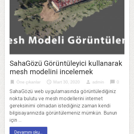
SahaGözü Görüntüleyici kullanarak
mesh modelini incelemek
bookmark
access_time
person
chat_bubble
Öne çıkanlar
Mart 30, 2020
admin
0
SahaGözü web uygulamasında görüntülediğiniz
nokta bulutu ve mesh modellerini internet
gereksinimi olmadan istediğiniz zaman kendi
bilgisayarınızda görüntülemeniz mümkün. Bunun
için …
Devamını oku...