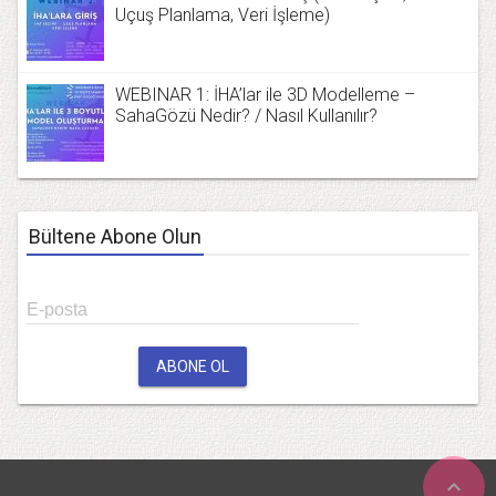
Uçuş Planlama, Veri İşleme)
WEBINAR 1: İHA’lar ile 3D Modelleme –
SahaGözü Nedir? / Nasıl Kullanılır?
Bültene Abone Olun
E-posta
ABONE OL
expand_less