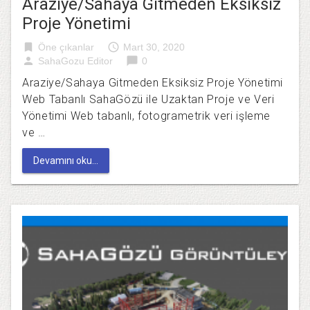
Araziye/Sahaya Gitmeden Eksiksiz
Proje Yönetimi
bookmark
access_time
Öne çıkanlar
Mart 30, 2020
person
chat_bubble
SahaGozu Editor
0
Araziye/Sahaya Gitmeden Eksiksiz Proje Yönetimi
Web Tabanlı SahaGözü ile Uzaktan Proje ve Veri
Yönetimi Web tabanlı, fotogrametrik veri işleme
ve …
Devamını oku...