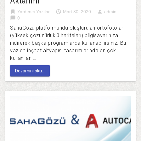
Aktarımı
bookmark
access_time
person
Yardımcı Yazılar
Mart 30, 2020
admin
chat_bubble
0
SahaGözü platformunda oluşturulan ortofotoları
(yüksek çözünürlüklü haritaları) bilgisayarınıza
indirerek başka programlarda kullanabilirsiniz. Bu
yazıda inşaat altyapısı tasarımlarında en çok
kullanılan …
Devamını oku...