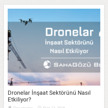
Dronelar İnşaat Sektörünü Nasıl
Etkiliyor?
bookmark
access_time
Öne çıkanlar
Ekim 13, 2019