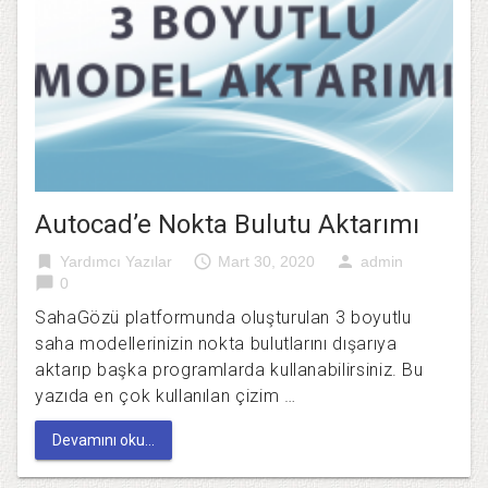
Autocad’e Nokta Bulutu Aktarımı
bookmark
access_time
person
Yardımcı Yazılar
Mart 30, 2020
admin
chat_bubble
0
SahaGözü platformunda oluşturulan 3 boyutlu
saha modellerinizin nokta bulutlarını dışarıya
aktarıp başka programlarda kullanabilirsiniz. Bu
yazıda en çok kullanılan çizim …
Devamını oku...