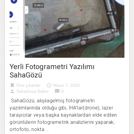
Yerli Fotogrametri Yazılımı
SahaGözü
bookmark
access_time
Öne çıkanlar
Nisan 7, 2020
person
chat_bubble
SahaGozu Editor
0
SahaGözü; alışılagelmiş fotogrametri
yazılımlarında olduğu gibi, İHA’lar(drone), lazer
tarayıcılar veya başka kaynaklardan elde edilen
görüntülerin fotogrametrik analizlerini yaparak;
ortofoto, nokta …