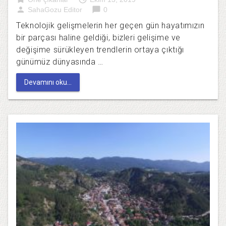
person
chat_bubble
SahaGozu Editor
0
Teknolojik gelişmelerin her geçen gün hayatımızın
bir parçası haline geldiği, bizleri gelişime ve
değişime sürükleyen trendlerin ortaya çıktığı
günümüz dünyasında …
Devamını oku...