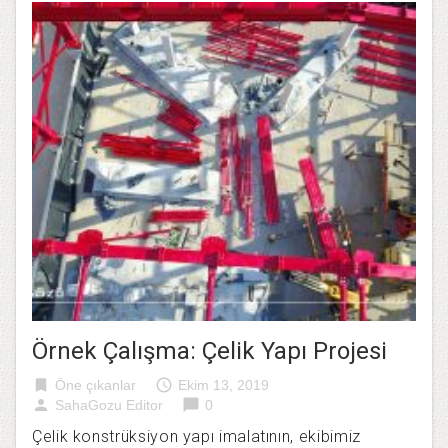
Örnek Çalışma: Çelik Yapı Projesi
bookmark
access_time
Öne çıkanlar
Ekim 13, 2019
person
chat_bubble
SahaGozu Editor
0
Çelik konstrüksiyon yapı imalatının, ekibimiz